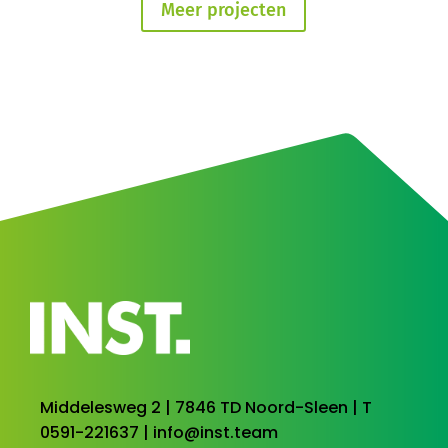
Meer projecten
Middelesweg 2 | 7846 TD Noord-Sleen | T
0591-221637 |
info@inst.team