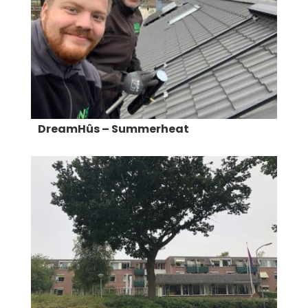
DreamHûs – Summerheat