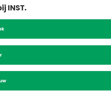
j INST.
ek
r
ouw