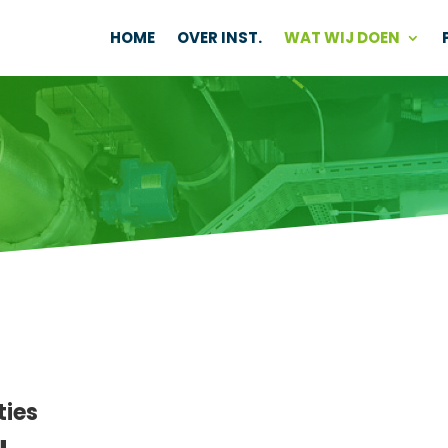
HOME
OVER INST.
WAT WIJ DOEN
ties