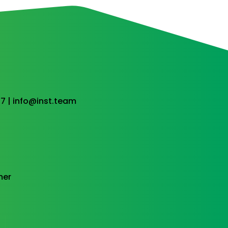
37 |
info@inst.team
mer