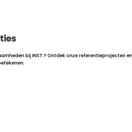
ties
mheden bij INST.? Ontdek onze referentieprojecten en k
betekenen.